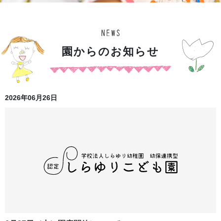
園
か
ら
の
お
知
ら
せ
2026年06月26日