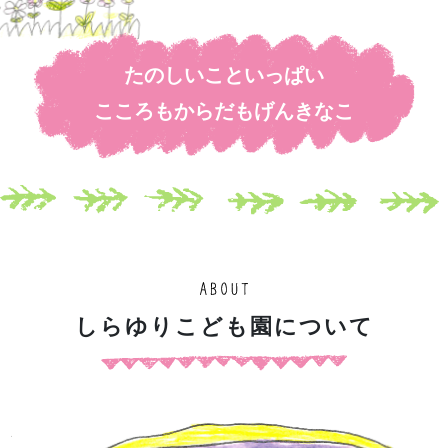
た
の
し
い
こ
と
い
っ
ぱ
い
こ
こ
ろ
も
か
ら
だ
も
げ
ん
き
な
こ
し
ら
ゆ
り
こ
ど
も
園
に
つ
い
て