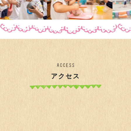
ア
ク
セ
ス