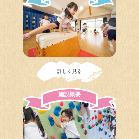
詳しく見る
施
設
概
要