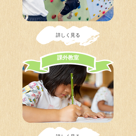
詳しく見る
課
外
教
室