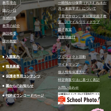
教育理念
一時預かり保育（おおむね８か
月～未就学児）について
園の一日
子育てサロン、未就園児親子教
年間行事
室、スマイルリリィクラブ
教育の紹介
親子教室
施設概要
園庭開放日
課外教室
入園案内
プロジェクト活動
サイトマップ
職員募集
個人情報保護方針
保護者専用コンテンツ
特定商取引法に基づく表記
園からのお知らせ
お問い合わせ
PDFダウンロードページ