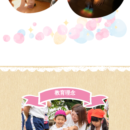
教
育
理
念