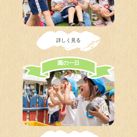
詳しく見る
園
の
一
日