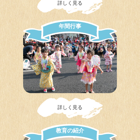
詳しく見る
年
間
行
事
詳しく見る
教
育
の
紹
介